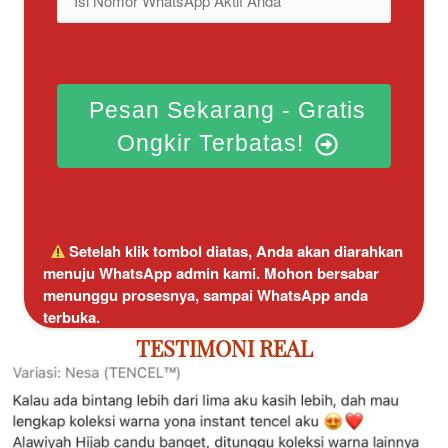
Pesan Sekarang - Gratis
Ongkir Terbatas!
 Setelah klik tombol diatas, Anda akan diarahkan 
menuju WhatsApp admin kami. Mohon bersabar 
menunggu prosesnya, sampai WhatsApp anda 
terbuka.
TESTIMONI REAL