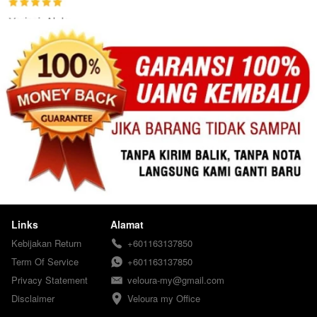
Links
Alamat
Kebijakan Return
+601163137850
Term Of Service
+601163137850
Privacy Statement
veloura-my@gmail.com
Disclaimer
Veloura my Office