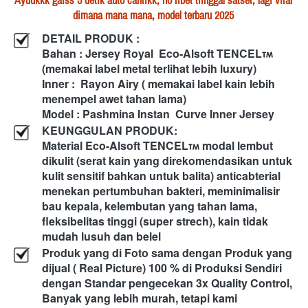
Ayuukkk gaiss 5 detik auto cantikk, no ribet tiinggal satset, lagi viral 
dimana mana mana, model terbaru 2025 
DETAIL PRODUK :
Bahan : Jersey Royal 
Eco-Alsoft TENCEL
(memakai label metal terlihat lebih luxury)
Inner : 
Rayon Airy ( memakai label kain lebih 
menempel awet tahan lama)
Model : Pashmina Instan  Curve Inner Jersey
KEUNGGULAN PRODUK:
Material Eco-Alsoft TENCEL
 modal lembut 
dikulit (serat kain yang direkomendasikan untuk 
kulit sensitif bahkan untuk balita) anticabterial 
menekan pertumbuhan bakteri, meminimalisir 
bau kepala, kelembutan yang tahan lama, 
fleksibelitas tinggi (super strech), kain tidak 
mudah lusuh dan belel
Produk yang di Foto sama dengan Produk yang 
dijual ( Real Picture) 100 % di Produksi Sendiri 
dengan Standar pengecekan 3x Quality Control,  
Banyak yang lebih murah, tetapi kami 