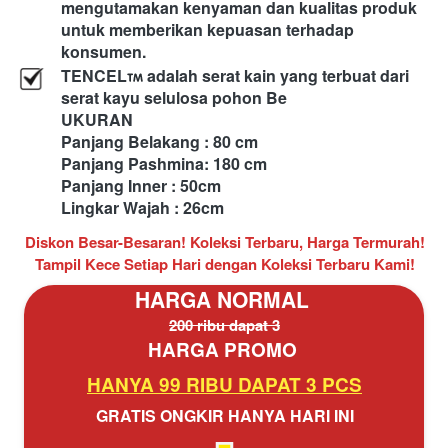
mengutamakan kenyaman dan kualitas produk 
untuk memberikan kepuasan terhadap 
konsumen.
TENCEL
 adalah serat kain yang terbuat dari 
serat kayu selulosa pohon Be
UKURAN
Panjang Belakang : 80 cm
Panjang Pashmina: 180 cm
Panjang Inner : 50cm
Lingkar Wajah : 26cm
Diskon Besar-Besaran! Koleksi Terbaru, Harga Termurah!
Tampil Kece Setiap Hari dengan Koleksi Terbaru Kami!
HARGA NORMAL 
200 ribu dapat 3
HARGA PROMO 
HANYA 99 RIBU DAPAT 3 PCS
GRATIS ONGKIR HANYA HARI INI