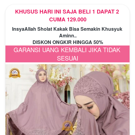
KHUSUS HARI INI SAJA BELI 1 DAPAT 2 
CUMA 129.000
InsyaAllah Sholat Kakak Bisa Semakin Khusyuk 
Aminn..
DISKON ONGKIR HINGGA 50%
GARANSI UANG KEMBALI JIKA TIDAK 
SESUAI