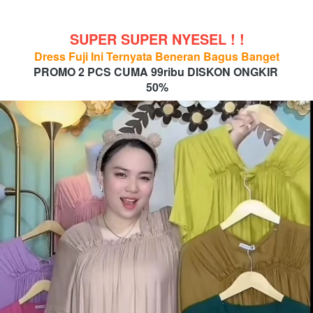
SUPER SUPER NYESEL ! !
Dress Fuji Ini Ternyata Beneran Bagus Banget
PROMO 2 PCS CUMA 99ribu
DISKON ONGKIR 
50%